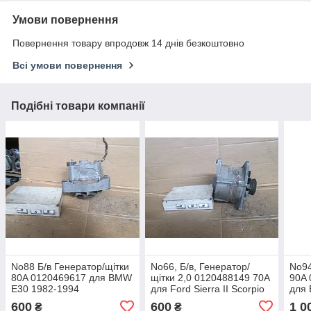
Умови повернення
Повернення товару впродовж 14 днів безкоштовно
Всі умови повернення
Подібні товари компанії
No88 Б/в Генератор/щітки
No66, Б/в, Генератор/
No94
80A 0120469617 для BMW
щітки 2,0 0120488149 70A
90A 
E30 1982-1994
для Ford Sierra II Scorpio
для
1987-1993
600
600
1 0
₴
₴