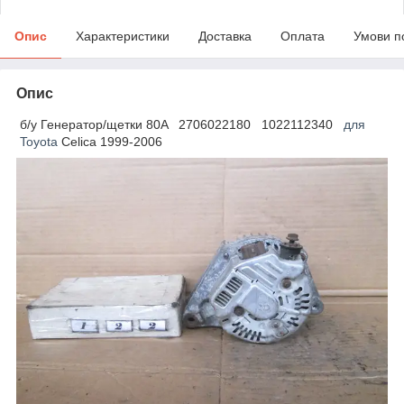
Опис
Характеристики
Доставка
Оплата
Умови п
Опис
б/у Генератор/щетки 80A 2706022180 1022112340
для
Toyota
Celica 1999-2006