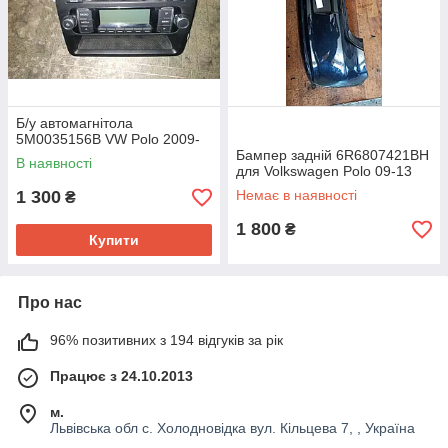
Б/у автомагнітола
5M0035156B VW Polo 2009-
Бампер задній 6R6807421BH
В наявності
для Volkswagen Polo 09-13
1 300
Немає в наявності
₴
1 800
₴
Купити
Про нас
96% позитивних з 194 відгуків за рік
Працює з 24.10.2013
м.
Львівська обл с. Холодновідка вул. Кільцева 7, , Україна