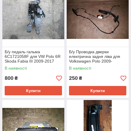
Б/у педаль гальма
Б/у Проводка дверки
6C1721058F для VW Polo 6R
електрична задня ліва для
Skoda Fabia III 2009-2017
Volkswagen Polo 2009-
В наявності
В наявності
800
250
₴
₴
Купити
Купити