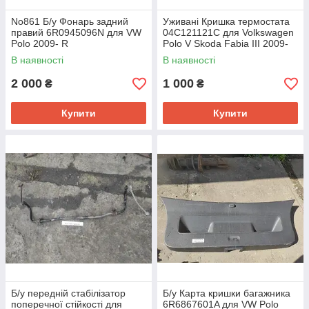
No861 Б/у Фонарь задний
Уживані Кришка термостата
правий 6R0945096N для VW
04C121121C для Volkswagen
Polo 2009- R
Polo V Skoda Fabia III 2009-
2017.
В наявності
В наявності
2 000
1 000
₴
₴
Купити
Купити
Б/у передній стабілізатор
Б/у Карта кришки багажника
поперечної стійкості для
6R6867601A для VW Polo