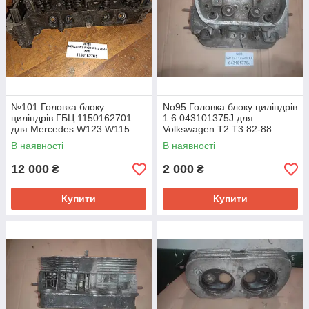
№101 Головка блоку
No95 Головка блоку циліндрів
циліндрів ГБЦ 1150162701
1.6 043101375J для
для Mercedes W123 W115
Volkswagen T2 T3 82-88
2.0B 78-85
В наявності
В наявності
12 000
2 000
₴
₴
Купити
Купити