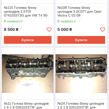
№115 Головка блоку
№108 Головка блоку
циліндірів 2.5TDI
циліндрів 3.0CDTI для Opel
074103373G для VW T4 90-
Vectra C 02-08
03
В наявності
В наявності
8 500
5 000
₴
₴
Купити
Купити
№11 Голока блоку циліндрів
№24 Головка блоку циліндрів
1.6 1.8 026103373F для
1.6 1.8 026103373F для