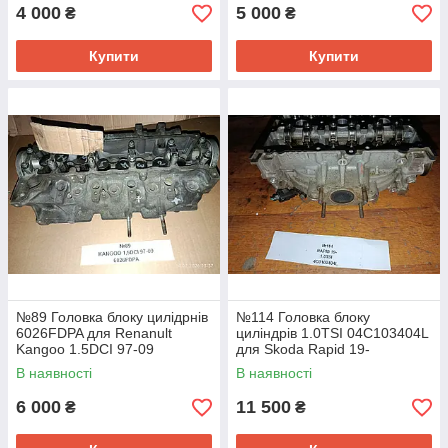
4 000
5 000
₴
₴
Купити
Купити
№89 Головка блоку цилідрнів
№114 Головка блоку
6026FDPA для Renanult
циліндрів 1.0TSI 04C103404L
Kangoo 1.5DCI 97-09
для Skoda Rapid 19-
В наявності
В наявності
6 000
11 500
₴
₴