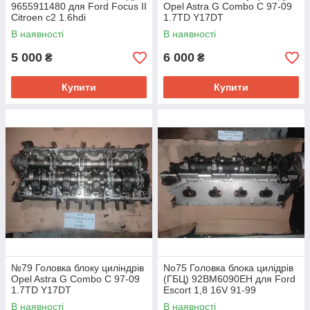
9655911480 для Ford Focus II
Opel Astra G Combo C 97-09
Citroen c2 1.6hdi
1.7TD Y17DT
В наявності
В наявності
5 000
6 000
₴
₴
Купити
Купити
№79 Головка блоку циліндрів
No75 Головка блока цилідрів
Opel Astra G Combo C 97-09
(ГБЦ) 92BM6090EH для Ford
1.7TD Y17DT
Escort 1,8 16V 91-99
В наявності
В наявності