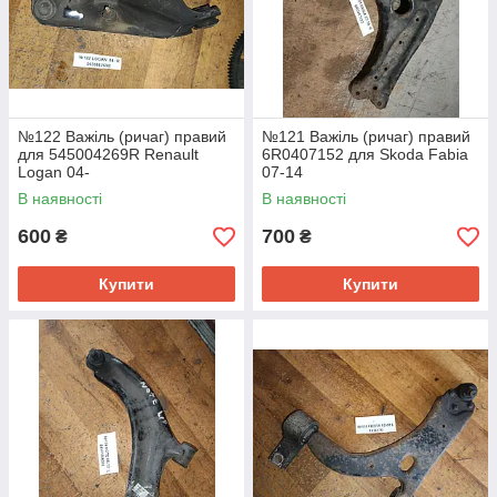
№122 Важіль (ричаг) правий
№121 Важіль (ричаг) правий
для 545004269R Renault
6R0407152 для Skoda Fabia
Logan 04-
07-14
В наявності
В наявності
600
700
₴
₴
Купити
Купити