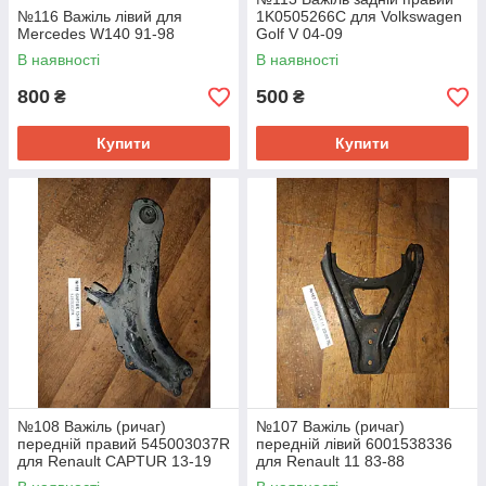
№116 Важіль лівий для
1K0505266C для Volkswagen
Mercedes W140 91-98
Golf V 04-09
В наявності
В наявності
800
500
₴
₴
Купити
Купити
№108 Важіль (ричаг)
№107 Важіль (ричаг)
передній правий 545003037R
передній лівий 6001538336
для Renault CAPTUR 13-19
для Renault 11 83-88