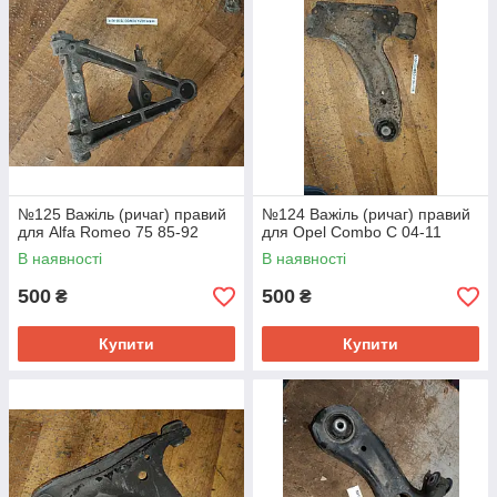
№125 Важіль (ричаг) правий
№124 Важіль (ричаг) правий
для Alfa Romeo 75 85-92
для Opel Combo C 04-11
В наявності
В наявності
500
500
₴
₴
Купити
Купити