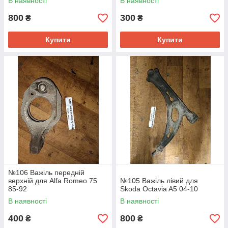
В наявності
В наявності
800
300
₴
₴
Купити
Купити
№106 Важіль передній
верхній для Alfa Romeo 75
№105 Важіль лівий для
85-92
Skoda Octavia A5 04-10
В наявності
В наявності
400
800
₴
₴