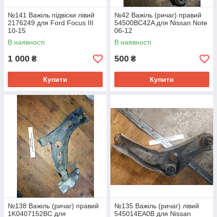
№141 Важіль підвіски лівий
№42 Важіль (ричаг) правий
2176249 для Ford Focus III
54500BC42A для Nissan Note
10-15
06-12
В наявності
В наявності
1 000
500
₴
₴
Купити
Купити
№138 Важіль (ричаг) правий
№135 Важіль (ричаг) лівий
1K0407152BC для
545014EA0B для Nissan