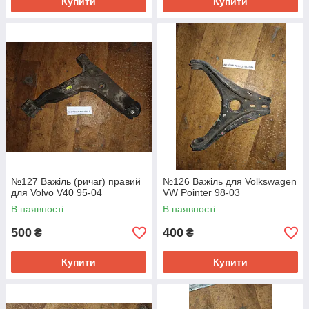
Купити
Купити
№127 Важіль (ричаг) правий
№126 Важіль для Volkswagen
для Volvo V40 95-04
VW Pointer 98-03
В наявності
В наявності
500
400
₴
₴
Купити
Купити