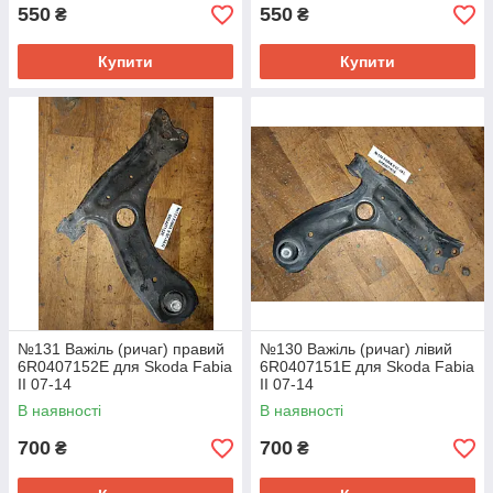
550
550
₴
₴
Купити
Купити
№131 Важіль (ричаг) правий
№130 Важіль (ричаг) лівий
6R0407152E для Skoda Fabia
6R0407151E для Skoda Fabia
II 07-14
II 07-14
В наявності
В наявності
700
700
₴
₴