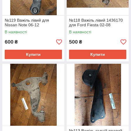
№119 Важіль лівий для
№118 Важіль лівий 1436170
Nissan Note 06-12
для Ford Fiesta 02-08
В наявності
В наявності
600
500
₴
₴
Купити
Купити
№113 Важіль задній правий