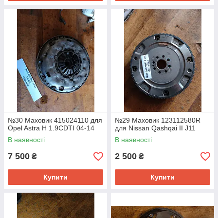
№30 Маховик 415024110 для
№29 Маховик 123112580R
Opel Astra H 1.9CDTI 04-14
для Nissan Qashqai II J11
В наявності
В наявності
7 500
2 500
₴
₴
Купити
Купити