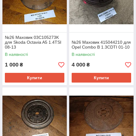
№26 Маховик 03C105273K
для Skoda Octavia A5 1.4TSI
№26 Маховик 415044210 для
08-13
Opel Combo B 1.3CDTI 01-10
В наявності
В наявності
1 000
4 000
₴
₴
Купити
Купити