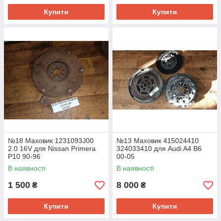
Купити
Купити
№18 Маховик 1231093J00
№13 Маховик 415024410
2.0 16V для Nissan Primera
324033410 для Audi A4 B6
P10 90-96
00-05
В наявності
В наявності
1 500
8 000
₴
₴
Купити
Купити