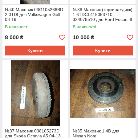
№40 Маховик 03G105266BD
№38 Маховик (корзина+диск)
2.0TDI для Volkswagen Golf
1.6TDCI 415053710
08-16
324075510 для Ford Focus III
10-20
В наявності
В наявності
8 000
10 000
₴
₴
Купити
Купити
№37 Маховик 038105273D
№35 Маховик 1.4B для
для Skoda Octavia A5 04-13 .
Nissan Note