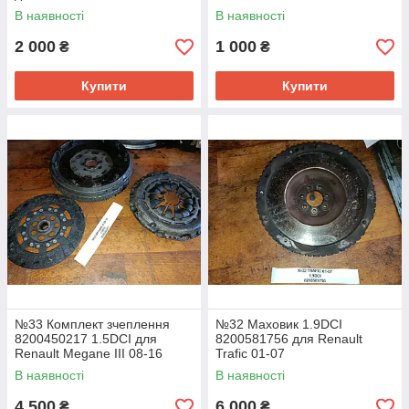
В наявності
В наявності
2 000
1 000
₴
₴
Купити
Купити
№33 Комплект зчеплення
№32 Маховик 1.9DCI
8200450217 1.5DCI для
8200581756 для Renault
Renault Megane III 08-16
Trafic 01-07
В наявності
В наявності
4 500
6 000
₴
₴