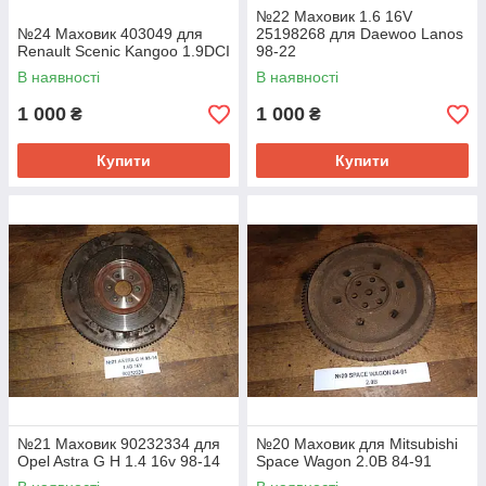
№22 Маховик 1.6 16V
№24 Маховик 403049 для
25198268 для Daewoo Lanos
Renault Scenic Kangoo 1.9DCI
98-22
В наявності
В наявності
1 000
1 000
₴
₴
Купити
Купити
№21 Маховик 90232334 для
№20 Маховик для Mitsubishi
Opel Astra G H 1.4 16v 98-14
Space Wagon 2.0B 84-91