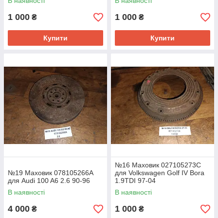
В наявності
В наявності
1 000
1 000
₴
₴
Купити
Купити
№16 Маховик 027105273C
№19 Маховик 078105266A
для Volkswagen Golf IV Bora
для Audi 100 A6 2.6 90-96
1.9TDI 97-04
В наявності
В наявності
4 000
1 000
₴
₴