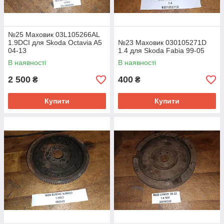
№25 Маховик 03L105266AL
1.9DCI для Skoda Octavia A5
№23 Маховик 030105271D
04-13
1.4 для Skoda Fabia 99-05
В наявності
В наявності
2 500
400
₴
₴
Купити
Купити