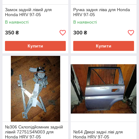
Замок задній лівий для
Ручка задня ліва для Honda
Honda HRV 97-05
HRV 97-05
В наявності
В наявності
350
300
₴
₴
Купити
Купити
№306 Склопідйомник задній
лівий 72751S4N003 для
№64 Двері задні ліві для
Honda HRV 97-05
Honda HRV 97-05