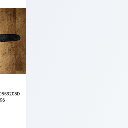
0853208D
-96