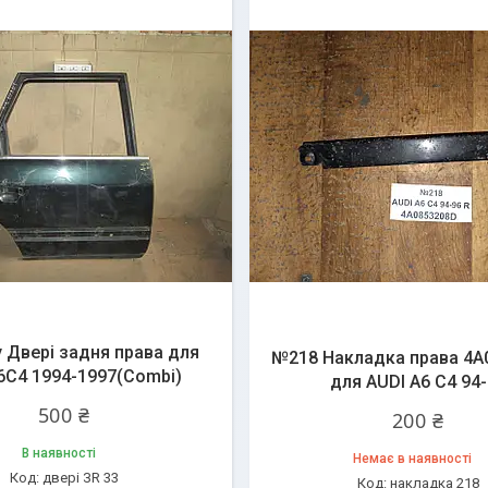
у Двері задня права для
№218 Накладка права 4A
A6C4 1994-1997(Combi)
для AUDI A6 C4 94
500 ₴
200 ₴
В наявності
Немає в наявності
двері ЗR 33
накладка 218