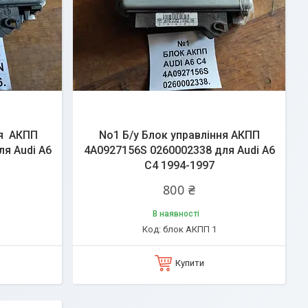
ня АКПП
No1 Б/у Блок управління АКПП
я Audi A6
4A0927156S 0260002338 для Audi A6
C4 1994-1997
800 ₴
В наявності
блок АКПП 1
Купити