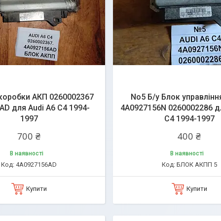
 коробки АКП 0260002367
No5 Б/у Блок управлін
AD для Audi A6 C4 1994-
4A0927156N 0260002286 дл
1997
C4 1994-1997
700 ₴
400 ₴
В наявності
В наявності
4A0927156AD
БЛОК АКПП 5
Купити
Купити