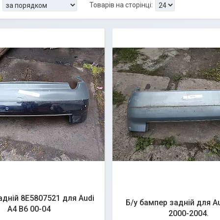
адній 8E5807521 для Audi
Б/у бампер задній для Au
A4 B6 00-04
2000-2004.