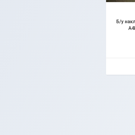
Б/у нак
A4