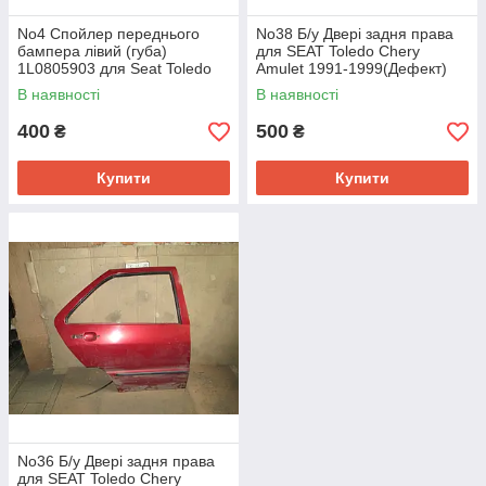
No4 Спойлер переднього
No38 Б/у Двері задня права
бампера лівий (губа)
для SEAT Toledo Chery
1L0805903 для Seat Toledo
Amulet 1991-1999(Дефект)
91-95
В наявності
В наявності
400
500
₴
₴
Купити
Купити
No36 Б/у Двері задня права
для SEAT Toledo Chery