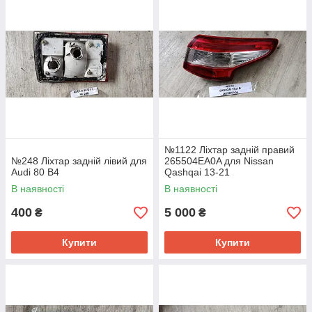
№1122 Ліхтар задній правий
№248 Ліхтар задній лівий для
265504EA0A для Nissan
Audi 80 B4
Qashqai 13-21
В наявності
В наявності
400
5 000
₴
₴
Купити
Купити