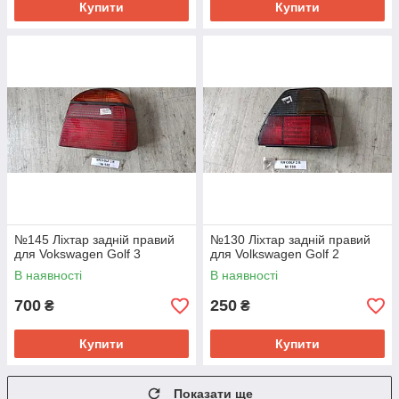
Купити
Купити
№145 Ліхтар задній правий
№130 Ліхтар задній правий
для Vokswagen Golf 3
для Volkswagen Golf 2
В наявності
В наявності
700
250
₴
₴
Купити
Купити
Показати ще