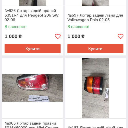
№926 Ліхтар задній правий
6351R4 для Peugeot 206 SW
№697 Ліхтар задній лівий для
02-06
Volkswagen Polo 02-05
В наявності
В наявності
1 000
1 000
₴
₴
Купити
Купити
№965 Ліхтар задній правий
3016460000 для Mini Cooper
№187 Ліхтар задній лівий для