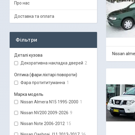
Про нас
Доставка та оплата
Фільтри
Nissan alm
Деталі кузова
Декоративна накладка дверей
2
Оптика (фари ліхтарі повороти)
Фара протититуманна
1
Марка модель
Nissan Almera N15 1995-2000
1
Nissan NV200 2009-2026
9
Nissan Note 2006-2012
15
Nissan Qashqai J11 2013-2017
36