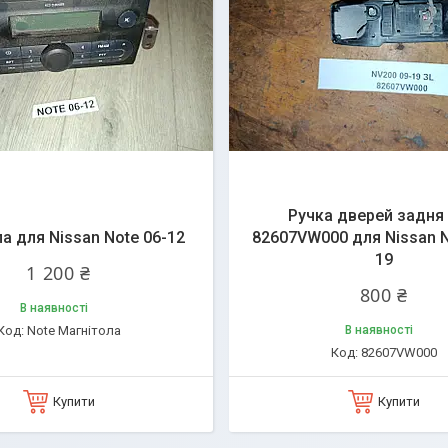
Ручка дверей задня 
а для Nissan Note 06-12
82607VW000 для Nissan N
19
1 200 ₴
800 ₴
В наявності
Note Магнітола
В наявності
82607VW000
Купити
Купити