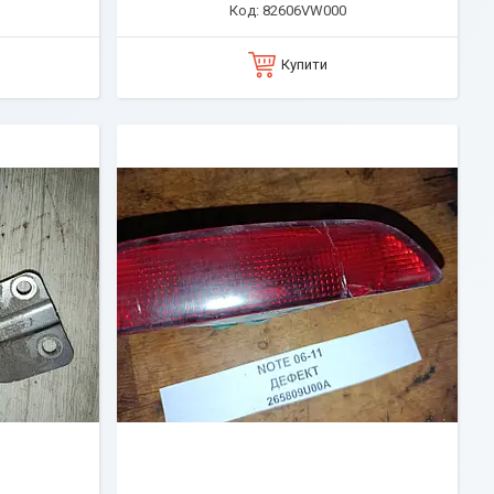
82606VW000
Купити