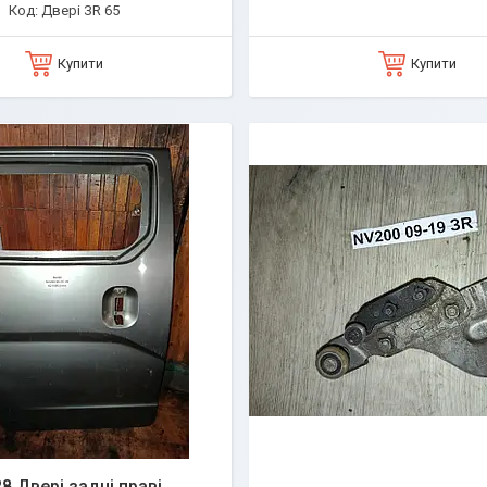
Двері ЗR 65
Купити
Купити
8 Двері задні праві