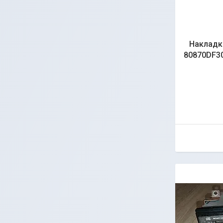
Накладк
80870DF30