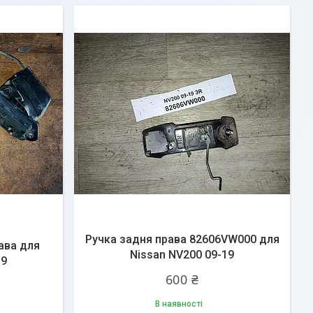
Ручка задня права 82606VW000 для
ава для
Nissan NV200 09-19
19
600 ₴
В наявності