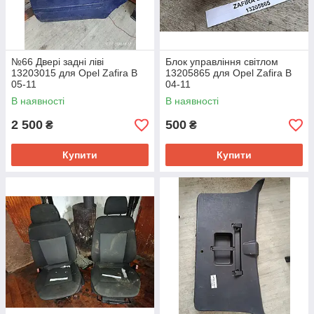
№66 Двері задні ліві
Блок управління світлом
13203015 для Opel Zafira B
13205865 для Opel Zafira B
05-11
04-11
В наявності
В наявності
2 500
500
₴
₴
Купити
Купити