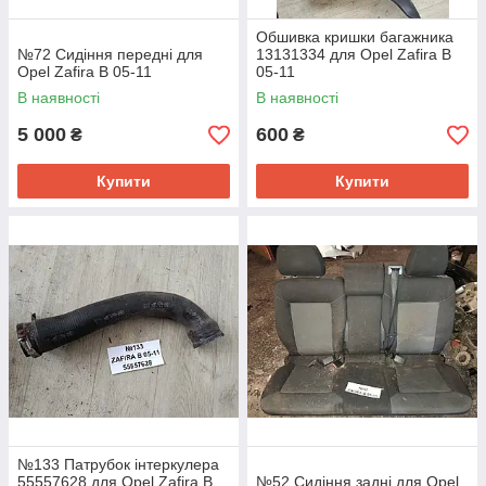
Обшивка кришки багажника
№72 Сидіння передні для
13131334 для Opel Zafira B
Opel Zafira B 05-11
05-11
В наявності
В наявності
5 000
600
₴
₴
Купити
Купити
№133 Патрубок інтеркулера
55557628 для Opel Zafira B
№52 Сидіння задні для Opel