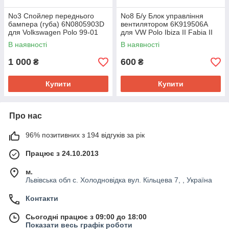
No3 Спойлер переднього
No8 Б/у Блок управління
бампера (губа) 6N0805903D
вентилятором 6K919506A
для Volkswagen Polo 99-01
для VW Polo Ibiza II Fabia II
1994-2001
В наявності
В наявності
1 000
600
₴
₴
Купити
Купити
Про нас
96% позитивних з 194 відгуків за рік
Працює з 24.10.2013
м.
Львівська обл с. Холодновідка вул. Кільцева 7, , Україна
Контакти
Сьогодні працює з 09:00 до 18:00
Показати весь графік роботи