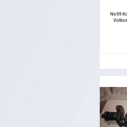
No59 Ко
Volks