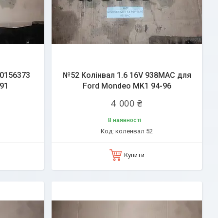
90156373
№52 Колінвал 1.6 16V 938MAC для
-91
Ford Mondeo MK1 94-96
4 000 ₴
В наявності
коленвал 52
Купити