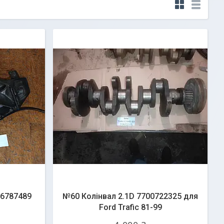
16787489
№60 Колінвал 2.1D 7700722325 для
Ford Trafic 81-99