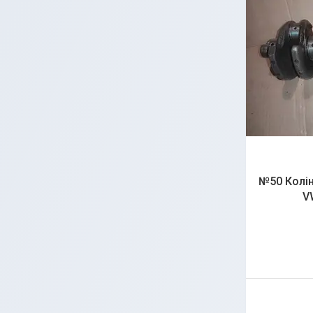
№50 Колін
V