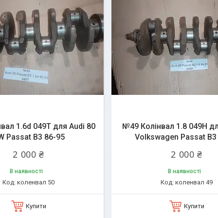
вал 1.6d 049T для Audi 80
№49 Колінвал 1.8 049H дл
W Passat B3 86-95
Volkswagen Passat B3
2 000 ₴
2 000 ₴
В наявності
В наявності
коленвал 50
коленвал 49
Купити
Купити