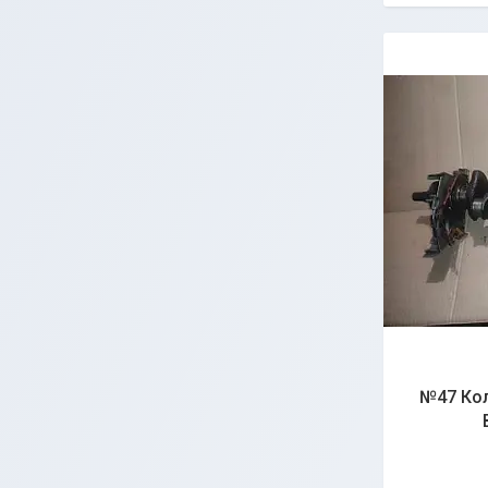
№47 Кол