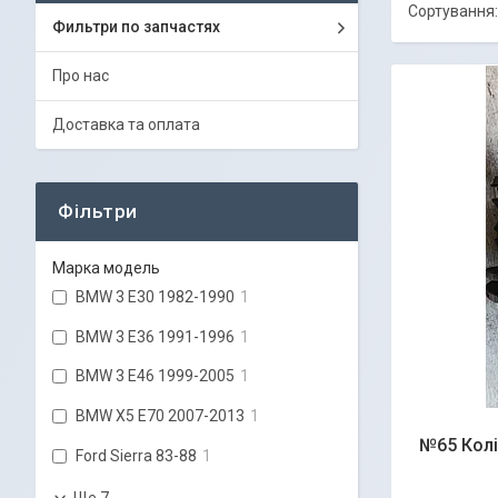
Фильтри по запчастях
Про нас
Доставка та оплата
Фільтри
Марка модель
BMW 3 E30 1982-1990
1
BMW 3 E36 1991-1996
1
BMW 3 E46 1999-2005
1
BMW X5 E70 2007-2013
1
№65 Колі
Ford Sierra 83-88
1
Ще 7