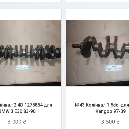
інвал 2.4D 1275884 для
№43 Колінвал 1.5dci для
BMW 3 E30 83-90
Kangoo 97-09
3 000 ₴
3 500 ₴