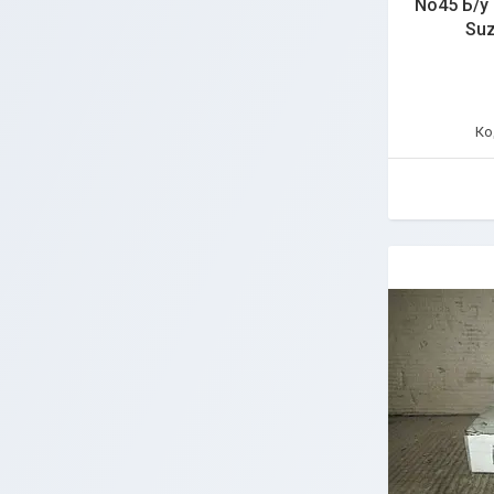
No45 Б/у
Suz