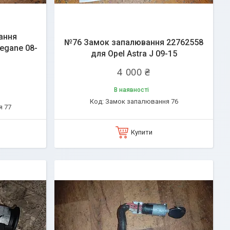
ання
№76 Замок запалювання 22762558
egane 08-
для Opel Astra J 09-15
4 000 ₴
В наявності
Замок запалювання 76
я 77
Купити