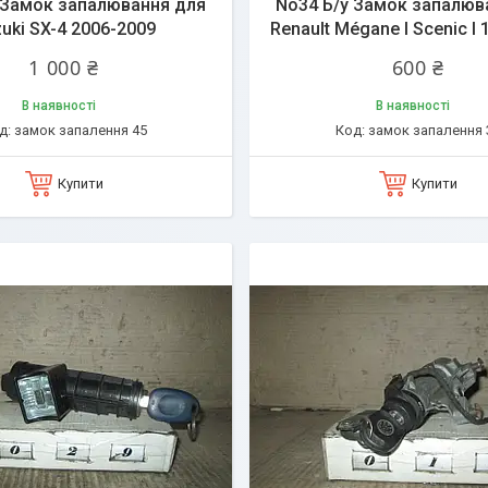
 Замок запалювання для
No34 Б/у Замок запалюв
uki SX-4 2006-2009
Renault Mégane I Scenic I
1 000 ₴
600 ₴
В наявності
В наявності
замок запалення 45
замок запалення 
Купити
Купити