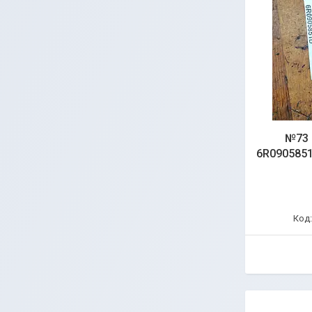
№73 
6R0905851D