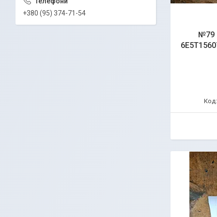
+380 (95) 374-71-54
№79 
6E5T15607