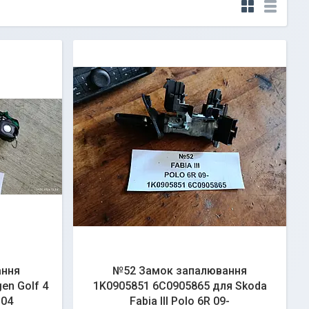
ання
№52 Замок запалювання
en Golf 4
1K0905851 6C0905865 для Skoda
-04
Fabia III Polo 6R 09-