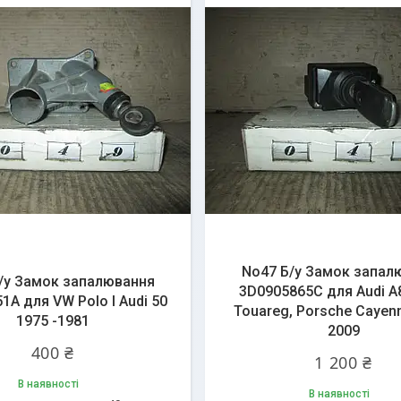
No47 Б/у Замок запал
/у Замок запалювання
3D0905865C для Audi 
1A для VW Polo I Audi 50
Touareg, Porsche Cayen
1975 -1981
2009
400 ₴
1 200 ₴
В наявності
В наявності