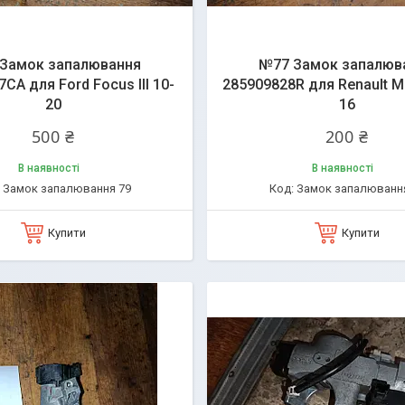
Замок запалювання
№77 Замок запалюв
CA для Ford Focus III 10-
285909828R для Renault M
20
16
500 ₴
200 ₴
В наявності
В наявності
Замок запалювання 79
Замок запалюванн
Купити
Купити