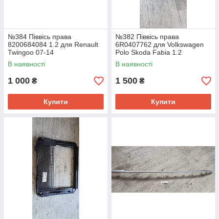
№384 Піввісь права
№382 Піввісь права
8200684084 1.2 для Renault
6R0407762 для Volkswagen
Twingoo 07-14
Polo Skoda Fabia 1.2
В наявності
В наявності
1 000
1 500
₴
₴
Купити
Купити