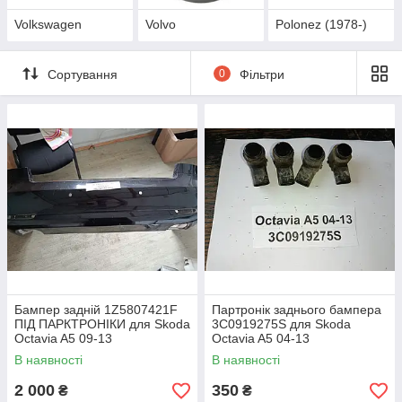
Volkswagen
Volvo
Polonez (1978-)
Сортування
0
Фільтри
Бампер задній 1Z5807421F
Партронік заднього бампера
ПІД ПАРКТРОНІКИ для Skoda
3C0919275S для Skoda
Octavia A5 09-13
Octavia A5 04-13
В наявності
В наявності
2 000
350
₴
₴