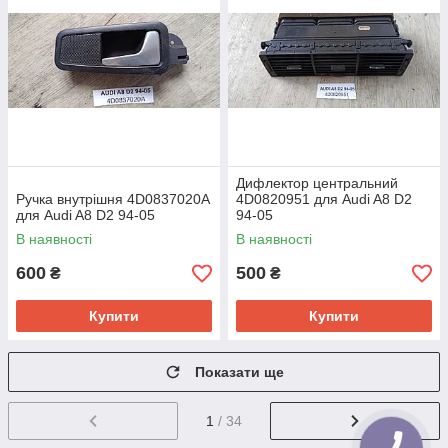
Дифлектор центральний
Ручка внутрішня 4D0837020A
4D0820951 для Audi A8 D2
для Audi A8 D2 94-05
94-05
В наявності
В наявності
600
500
₴
₴
Купити
Купити
Показати ще
1
/ 34