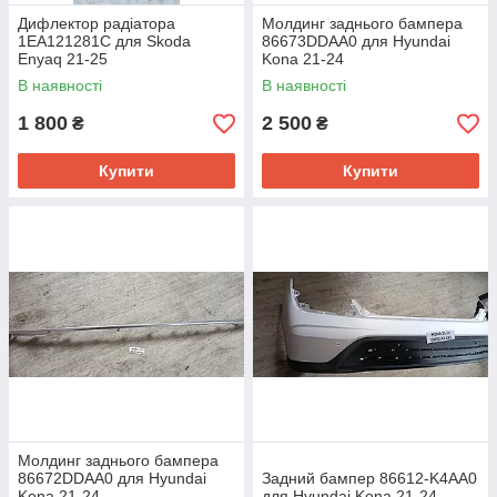
Дифлектор радіатора
Молдинг заднього бампера
1EA121281C для Skoda
86673DDAA0 для Hyundai
Enyaq 21-25
Kona 21-24
В наявності
В наявності
1 800
2 500
₴
₴
Купити
Купити
Молдинг заднього бампера
86672DDAA0 для Hyundai
Задний бампер 86612-K4AA0
Kona 21-24
для Hyundai Kona 21-24