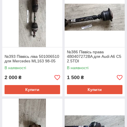
№386 Піввісь права
№393 Піввісь ліва 501006510
4B0407272BA для Audi A6 C5
для Mercedes ML163 98-05
2.5TDI
В наявності
В наявності
2 000
1 500
₴
₴
Купити
Купити