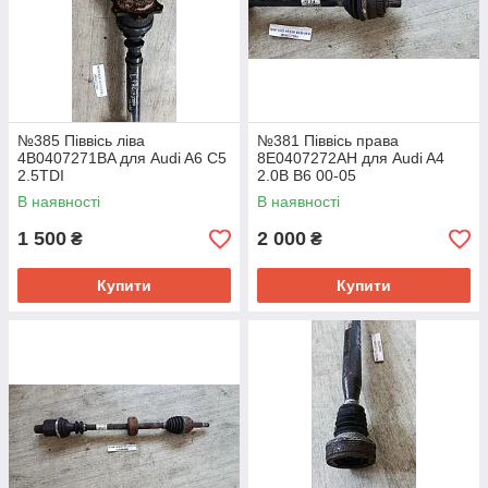
№385 Піввісь ліва
№381 Піввісь права
4B0407271BA для Audi A6 C5
8E0407272AH для Audi A4
2.5TDI
2.0B B6 00-05
В наявності
В наявності
1 500
2 000
₴
₴
Купити
Купити