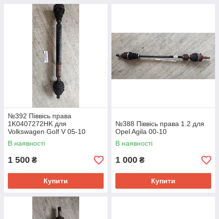
№392 Піввісь права
1K0407272HK для
№388 Піввісь права 1.2 для
Volkswagen Golf V 05-10
Opel Agila 00-10
В наявності
В наявності
1 500
1 000
₴
₴
Купити
Купити