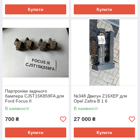
Купити
Купити
Партроніки заднього
бампера CJ5T15K859FA для
№348 Двигун Z16XEP для
Ford Focus II
Opel Zafira B 1.6
В наявності
В наявності
700
27 000
₴
₴
Купити
Купити