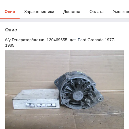
Опис
Характеристики
Доставка
Оплата
Умови п
Опис
б/у Генератор/щетки 120469655 дл
я Fo
rd Granada 1977-
1985