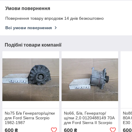
Умови повернення
Повернення товару впродовж 14 днів безкоштовно
Всі умови повернення
Подібні товари компанії
No75 Б/в Генератор/щітки
No66, Б/в, Генератор/
No88
для Ford Sierra Scorpio
щітки 2,0 0120488149 70A
80A
1982-1987
для Ford Sierra II Scorpio
E30 
1987-1993
600
600
600
₴
₴