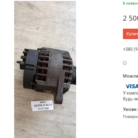
В наявн
2 50
Купи
+380 (9
У компа
будь-я
поверн