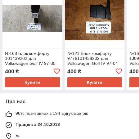
№168 Блок комфорту
№121 Блок комфорту
№16
101439202 для
9776101438202 для
1J0
Volkswagen Golf IV 97-05
Volkswagen Golf IV 97-04
Volk
400
400
400
₴
₴
Купити
Купити
Про нас
96% позитивних з 194 відгуків за рік
Працює з 24.10.2013
м.