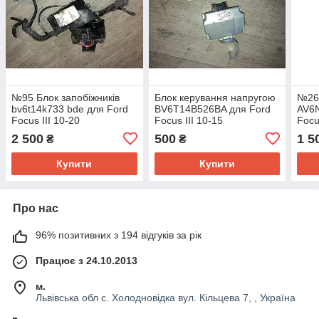
№95 Блок запобіжників
Блок керування напругою
№262
bv6t14k733 bde для Ford
BV6T14B526BA для Ford
AV6
Focus III 10-20
Focus III 10-15
Focu
2 500
500
1 5
₴
₴
Купити
Купити
Про нас
96% позитивних з 194 відгуків за рік
Працює з 24.10.2013
м.
Львівська обл с. Холодновідка вул. Кільцева 7, , Україна