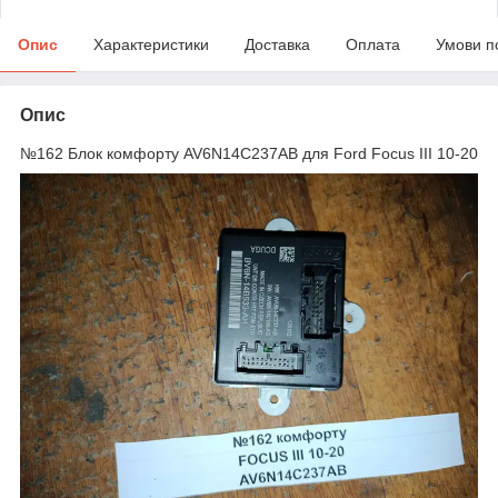
Опис
Характеристики
Доставка
Оплата
Умови п
Опис
№162 Блок комфорту AV6N14C237AB для Ford Focus III 10-20