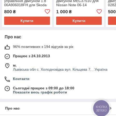
управління двигуном 1.8
двигуном MEC37510 для
дви
06A906018FH для Skoda
Nissan Note 06-14
0282
Octavia 1997-2010
Octa
800
1 000
500
₴
₴
Купити
Купити
Про нас
96% позитивних з 194 відгуків за рік
Працює з 24.10.2013
м.
Львівська обл с. Холодновідка вул. Кільцева 7, , Україна
Контакти
Сьогодні працює з 09:00 до 18:00
Показати весь графік роботи
КНОПКА
Про нас
ЗВ'ЯЗКУ