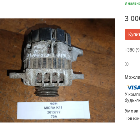
В наявн
3 00
Купи
+380 (9
У компа
будь-я
поверн