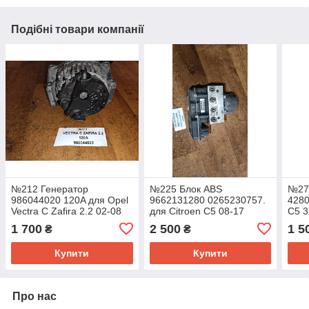
Подібні товари компанії
№212 Генератор
№225 Блок ABS
№27
986044020 120A для Opel
9662131280 0265230757.
4280
Vectra C Zafira 2.2 02-08
для Citroen C5 08-17
C5 3
1 700
2 500
1 5
₴
₴
Купити
Купити
Про нас