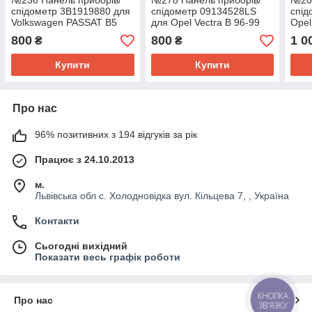
№236 Панель приборів/
№278 Панель приборів/
№207
спідометр 3B1919880 для
спідометр 09134528LS
спід
Volkswagen PASSAT B5
для Opel Vectra B 96-99
Opel
97-05
800
800
1 0
₴
₴
Купити
Купити
Про нас
96% позитивних з 194 відгуків за рік
Працює з 24.10.2013
м.
Львівська обл с. Холодновідка вул. Кільцева 7, , Україна
Контакти
Сьогодні вихідний
Показати весь графік роботи
КНОПКА
Про нас
ЗВ'ЯЗКУ