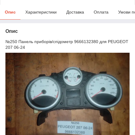
Опис
Характеристики
Доставка
Оплата
Умови п
Опис
№250 Панель приборів/спідометр 9666132380 для PEUGEOT
207 06-24