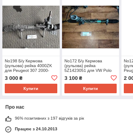
No198 Б/у Кермова
No172 Б/у Кермова
No12
(рульова) рейка 4000ZK
(рульова) рейка
(рул
для Peugeot 307 2000-
5Z1423051 для VW Polo
Peug
2007
Skoda Fabia 2003-2009
3 000
3 100
2 0
₴
₴
Купити
Купити
Про нас
96% позитивних з 197 відгуків за рік
Працює з 24.10.2013