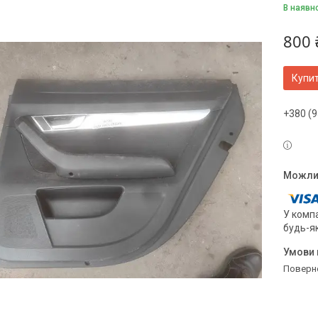
В наявн
800 
Купи
+380 (9
У компа
будь-я
поверн