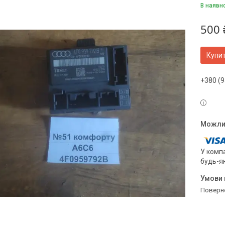
В наявн
500 
Купи
+380 (9
У компа
будь-я
поверн