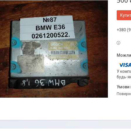
500 
Купи
+380 (9
У компа
будь-я
поверн