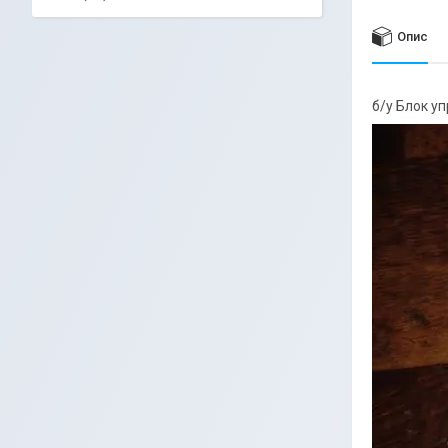
Опис
б/у Блок у