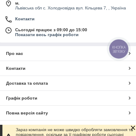
м.
Львівська обл с. Холодновідка вул. Кільцева 7, , Україна
Контакти
Сьогодні працює з 09:00 до 15:00
Показати весь графік роботи
КНОПКА
ЗВ'ЯЗКУ
Про нас
Контакти
Доставка та оплата
Графік роботи
Повна версія сайту
Сайт створено на маркетплейсі
Prom.ua
Зараз компанія не може швидко обробляти замовлення та
повідомлення, оскільки за її графіком роботи сьогодні