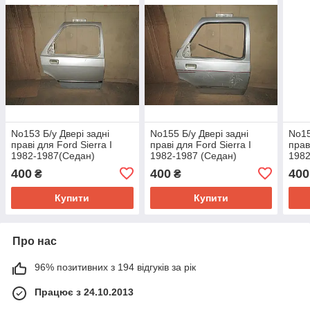
No153 Б/у Двері задні
No155 Б/у Двері задні
No15
праві для Ford Sierra I
праві для Ford Sierra I
прав
1982-1987(Седан)
1982-1987 (Седан)
1982
(Хетчбек)
(Хетчбек)
400
400
400
₴
₴
Купити
Купити
Про нас
96% позитивних з 194 відгуків за рік
Працює з 24.10.2013