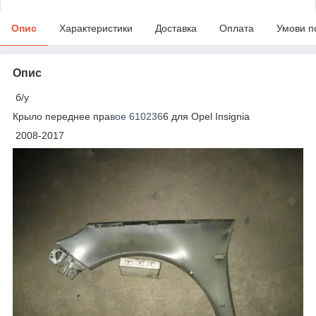
Опис
Характеристики
Доставка
Оплата
Умови п
Опис
б/у
Крыло переднее пра
вое 610236
6 для Opel Insignia
2008-2017