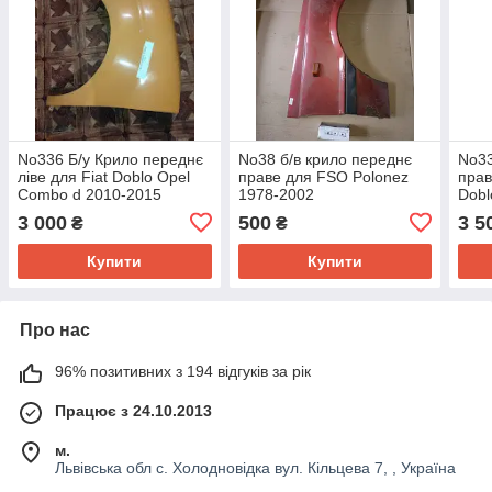
No336 Б/у Крило переднє
No38 б/в крило переднє
No33
ліве для Fiat Doblo Opel
праве для FSO Polonez
прав
Combo d 2010-2015
1978-2002
Dobl
201
3 000
500
3 5
₴
₴
Купити
Купити
Про нас
96% позитивних з 194 відгуків за рік
Працює з 24.10.2013
м.
Львівська обл с. Холодновідка вул. Кільцева 7, , Україна