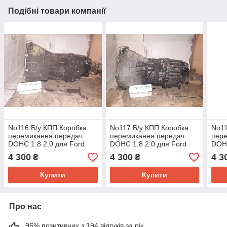
Подібні товари компанії
No116 Б/у КПП Коробка
No117 Б/у КПП Коробка
No11
перемикання передач
перемикання передач
пер
DOHC 1.8 2.0 для Ford
DOHC 1.8 2.0 для Ford
DOHC
Sierra 1988-1991
Sierra 1988-1991
Sier
4 300
4 300
4 3
₴
₴
Купити
Купити
Про нас
96% позитивних з 194 відгуків за рік