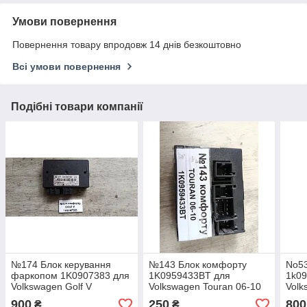
Умови повернення
Повернення товару впродовж 14 днів безкоштовно
Всі умови повернення
Подібні товари компанії
№174 Блок керування
№143 Блок комфорту
No53
фаркопом 1K0907383 для
1K0959433BT для
1k09
Volkswagen Golf V
Volkswagen Touran 06-10
Volk
900
250
800
₴
₴