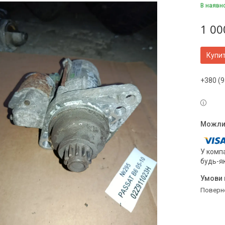
В наявн
1 00
Купи
+380 (9
У компа
будь-я
поверн