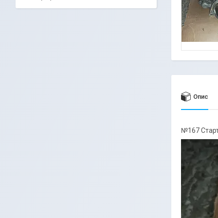
Опис
№167 Старт