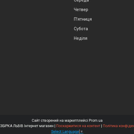
Середа
Четвер
Пʼятниця
Субота
Неділя
Сайт створений на маркетплейсі
Prom.ua
АВТОРОЗБІРКА ЛЬВІВ Інтернет магазин |
Поскаржитися на контент
|
Політика конфіден
Select Language
▼