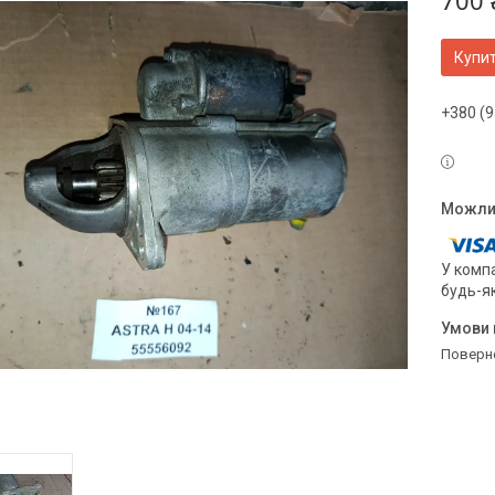
700 
Купи
+380 (9
У компа
будь-я
поверн