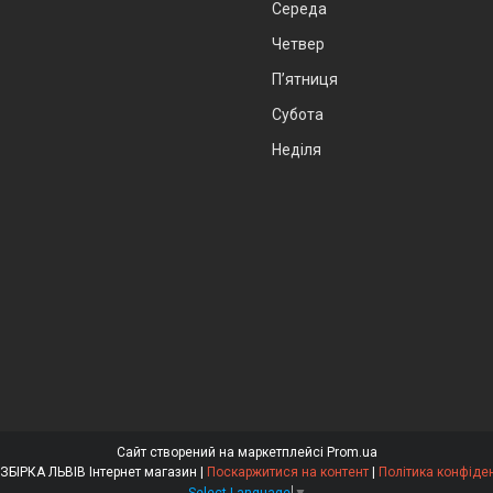
Середа
Четвер
Пʼятниця
Субота
Неділя
Сайт створений на маркетплейсі
Prom.ua
АВТОРОЗБІРКА ЛЬВІВ Інтернет магазин |
Поскаржитися на контент
|
Політика конфіден
Select Language
▼