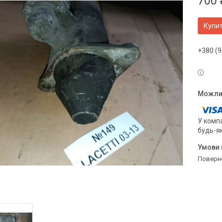
700 
Купи
+380 (9
У компа
будь-я
поверн