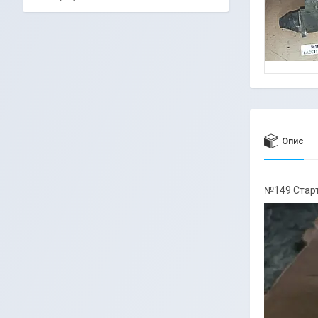
Опис
№149 Старте