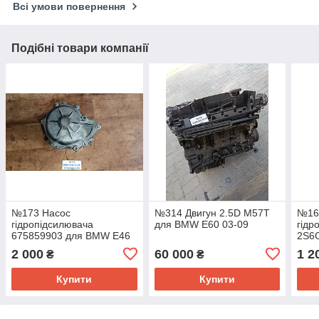
Всі умови повернення
Подібні товари компанії
№173 Насос
№314 Двигун 2.5D M57T
№16
гідропідсилювача
для BMW E60 03-09
гідр
675859903 для BMW E46
2S6
2.0 97-05
Fies
2 000
60 000
1 2
₴
₴
Купити
Купити