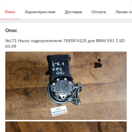
Опис
Характеристики
Доставка
Оплата
Умови п
Опис
№171 Насос гидроусилителя 7693974125 для BM
W E
61 2.5D
03-09