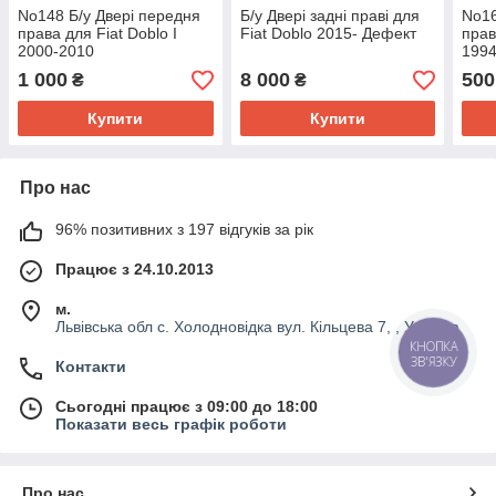
No148 Б/у Двері передня
Б/у Двері задні праві для
No16
права для Fiat Doblo I
Fiat Doblo 2015- Дефект
прав
2000-2010
1994
1 000
8 000
500
₴
₴
Купити
Купити
Про нас
96% позитивних з 197 відгуків за рік
Працює з 24.10.2013
м.
Львівська обл с. Холодновідка вул. Кільцева 7, , Україна
КНОПКА
ЗВ'ЯЗКУ
Контакти
Сьогодні працює з 09:00 до 18:00
Показати весь графік роботи
Про нас