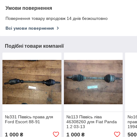
Умови повернення
Повернення товару впродовж 14 днів безкоштовно
Всі умови повернення
Подібні товари компанії
№331 Піввісь права для
№113 Піввісь ліва
No16
Ford Escort 88-91
46308260 для Fiat Panda
прав
1.2 03-13
1994
1 000
1 000
500
₴
₴