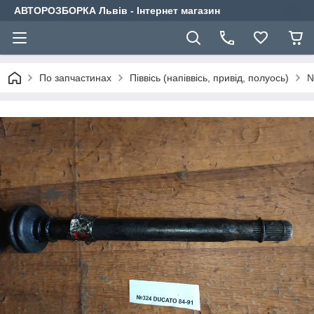
АВТОРОЗБОРКА Львів - Інтернет магазин
По запчастинах
Піввісь (напіввісь, привід, полуось)
№