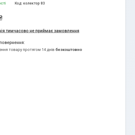
ості
Код:
колектор 83
₴
ія тимчасово не приймає замовлення
ення товару протягом 14 днів
безкоштовно