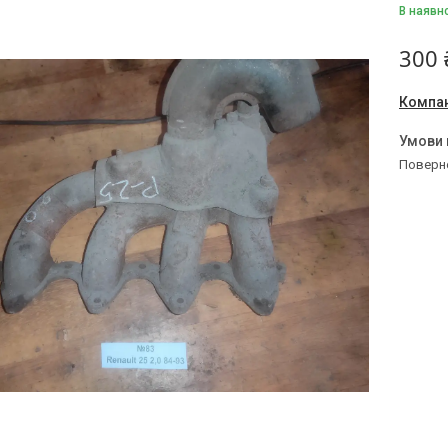
В наявн
300 
Компан
поверн