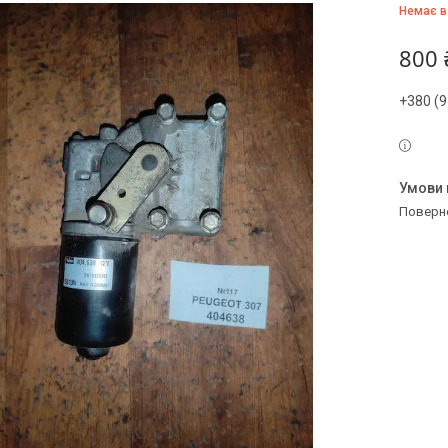
Немає в
800 
+380 (9
поверн