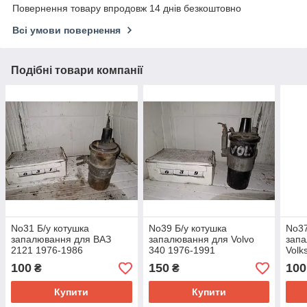
Повернення товару впродовж 14 днів безкоштовно
Всі умови повернення
Подібні товари компанії
No31 Б/у котушка
No39 Б/у котушка
No37
запалювання для ВАЗ
запалювання для Volvo
запа
2121 1976-1986
340 1976-1991
Volk
(Tra
100
150
100
₴
₴
Купити
Купити