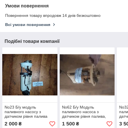
Умови повернення
Повернення товару впродовж 14 днів безкоштовно
Всі умови повернення
Подібні товари компанії
No23 Б/у модуль
No62 Б/у Модуль
No32
паливного насосу з
паливного насоса з
пали
датчиком рівня палива
датчиком рівня палива,
датч
17708SA0031 для Honda
бензонасос 8e0906087e
бен
2 000
1 500
3 5
₴
₴
Jazz 2001-2008
для Audi a4 b6
для 