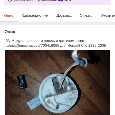
Опис
Характеристики
Доставка
Оплата
Умови п
Опис
б/у Модуль паливного насосу,з датчиком рівня
палива(бензонасос)7700416988 для
Renault
Clio 1998-2005