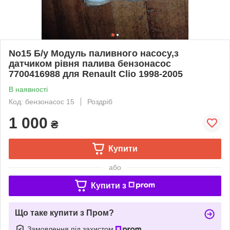
No15 Б/у Модуль паливного насосу,з
датчиком рівня палива бензонасос
7700416988 для Renault Clio 1998-2005
В наявності
Код: бензонасос 15
Роздріб
1 000
₴
Купити
або
Купити з
Що таке купити з Пром?
Замовлення під захистом