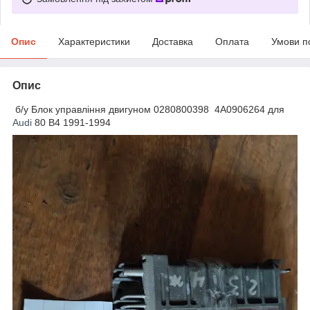
Опис
Характеристики
Доставка
Оплата
Умови п
Опис
б/у Блок управління двигуном 0280800398 4A0906264 для
Audi
80 B4 1991-1994