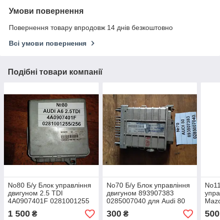
Умови повернення
Повернення товару впродовж 14 днів безкоштовно
Всі умови повернення
Подібні товари компанії
No80 Б/у Блок управління
No70 Б/у Блок управління
No11
двигуном 2.5 TDI
двигуном 893907383
упра
4A0907401F 0281001255
0285007040 для Audi 80
Mazd
для Audi A6 C4 1994-1997
B3 1986-1991
1 500
300
500
₴
₴