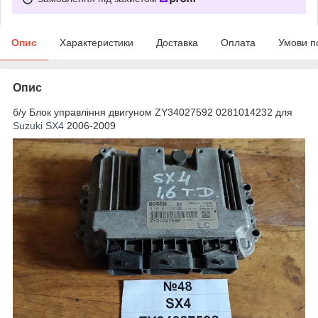
Опис
Характеристики
Доставка
Оплата
Умови п
Опис
б/у Блок управління двигуном ZY34027592 0281014232 для
Suzuki SX4
2006-2009