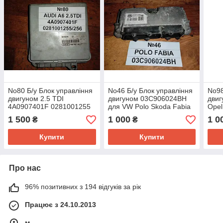
No80 Б/у Блок управління
No46 Б/у Блок управління
No98
двигуном 2.5 TDI
двигуном 03С906024BH
двиг
4A0907401F 0281001255
для VW Polo Skoda Fabia
Opel
для Audi A6 C4 1994-1997
2009-2017
1998
1 500
1 000
1 0
₴
₴
Купити
Купити
Про нас
96% позитивних з 194 відгуків за рік
Працює з 24.10.2013
м.