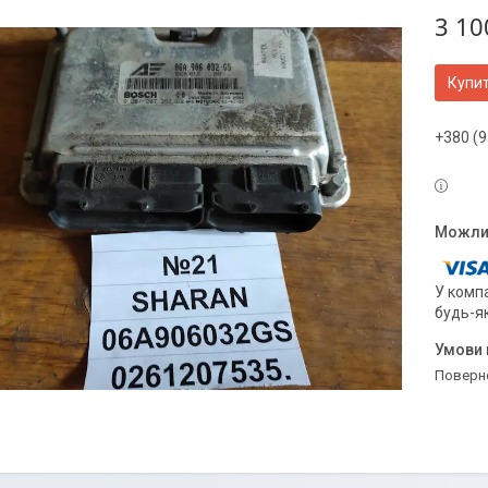
3 10
Купи
+380 (9
У компа
будь-я
поверн