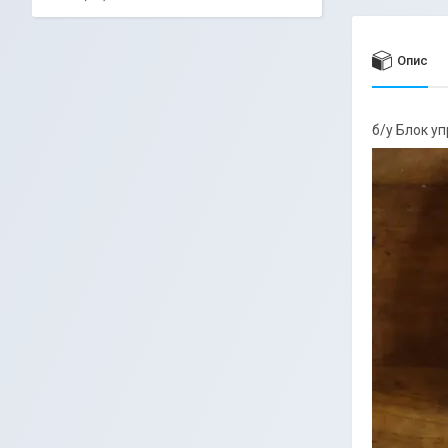
Опис
б/у Блок у