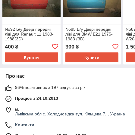
No92 Б/у Двері передні
No85 Б/у Двері передні
No87
ліві для Renault 11 1983-
ліві для BMW E21 1975-
ліві
1988(3D)
1983 (3D)
W20
(3D)
400
300
1 5
₴
₴
Купити
Купити
Про нас
96% позитивних з 197 відгуків за рік
Працює з 24.10.2013
м.
Львівська обл с. Холодновідка вул. Кільцева 7, , Україна
Контакти