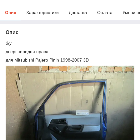
Опис
Характеристики
Доставка
Оплата
Умови п
Опис
б/у
двері передня права
для Mitsubishi Pajero Pinin 1998-2007 3D