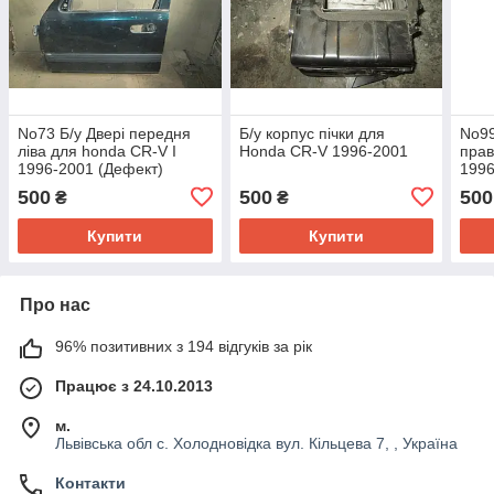
No73 Б/у Двері передня
Б/у корпус пічки для
No99
ліва для honda CR-V I
Honda CR-V 1996-2001
прав
1996-2001 (Дефект)
1996
500
500
500
₴
₴
Купити
Купити
Про нас
96% позитивних з 194 відгуків за рік
Працює з 24.10.2013
м.
Львівська обл с. Холодновідка вул. Кільцева 7, , Україна
Контакти