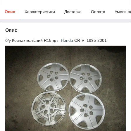
Опис
Характеристики
Доставка
Оплата
Умови п
Опис
б/у Ковпак колісний R15 для
Honda
CR-V 1995-2001