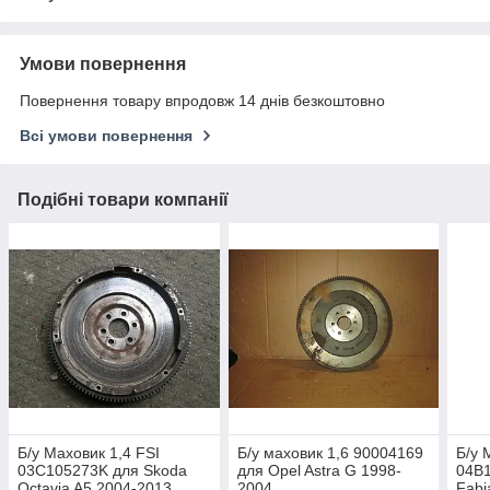
Умови повернення
Повернення товару впродовж 14 днів безкоштовно
Всі умови повернення
Подібні товари компанії
Б/у Маховик 1,4 FSI
Б/у маховик 1,6 90004169
Б/у 
03C105273K для Skoda
для Opel Astra G 1998-
04B1
Octavia A5 2004-2013
2004
Fabi