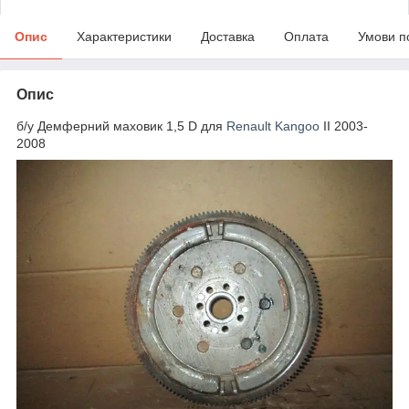
Опис
Характеристики
Доставка
Оплата
Умови п
Опис
б/у Демферний маховик 1,5 D для
Renault Kangoo
II 2003-
2008