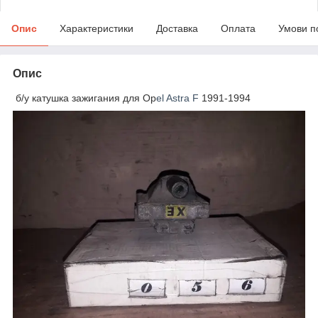
Опис
Характеристики
Доставка
Оплата
Умови п
Опис
б/у катушка зажигания для Op
el Astra F
1991-1994