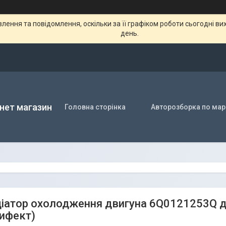
ення та повідомлення, оскільки за її графіком роботи сьогодні в
день.
нет магазин
Головна сторінка
Авторозборка по мар
діатор охолодження двигуна 6Q0121253Q для
ифект)