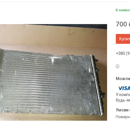
В наявн
700 
Купи
+380 (9
У компа
будь-я
поверн